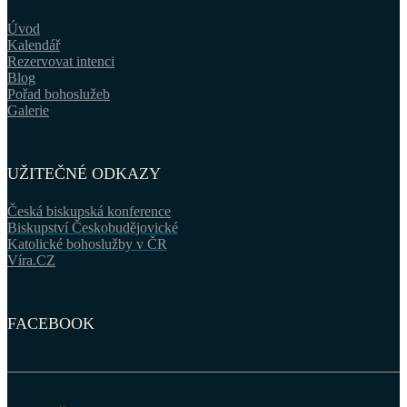
Úvod
Kalendář
Rezervovat intenci
Blog
Pořad bohoslužeb
Galerie
UŽITEČNÉ ODKAZY
Česká biskupská konference
Biskupství Českobudějovické
Katolické bohoslužby v ČR
Víra.CZ
FACEBOOK