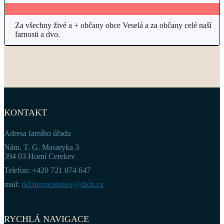
Za všechny živé a + občany obce Veselá a za občany celé naší
farnosti a dvo.
KONTAKT
Adresa farního úřadu
Nám. T. G. Masaryka 3
394 03 Horní Cerekev
Telefon: +420 721 074 647
mail:
rkf.hornicerekev@dicb.cz
RYCHLÁ NAVIGACE