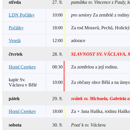
středa
27. 9.
památka sv. Vincence z Pauly, k
LDN Počátky
10:00
pro seniory
Za zemřelé z rodiny
Počátky
18:00
Za rod Moravů, Pechů, Holický
Veselá
12:00
adorace
čtvrtek
28. 9.
SLAVNOST SV. VÁCLAVA
Horní Cerekev
08:30
Za zemřelou a její rodinu.
kaple Sv.
10:00
Za občany obce Bělá a na úmys
Václava v Bělé
pátek
29. 9.
svátek sv. Michaela, Gabriela 
Horní Cerekev
18:00
Za + Jana Halíka, rodinu Halík
sobota
30. 9.
Pouť k sv. Václavu