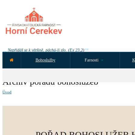
Nepřidáš se k většině, páchá-li zlo. (Ex 23,2)
Bohoslužby
Farnosti
K
NEJBLIŽŠÍ UDÁLOST ZA:
Archiv pořadů bohoslužeb
Úvod
POŘAD BOHOSLUŽEB Horní 