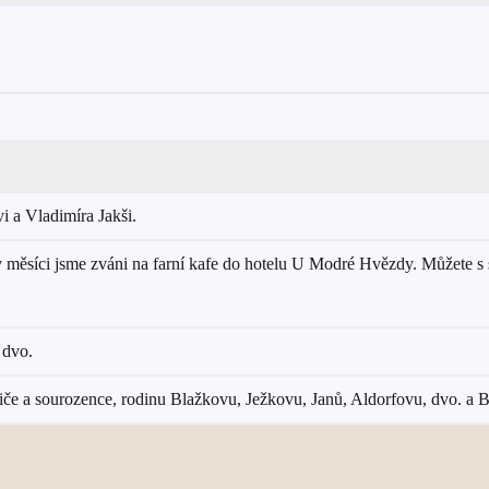
i a Vladimíra Jakši.
v měsíci jsme zváni na farní kafe do hotelu U Modré Hvězdy. Můžete s se
 dvo.
iče a sourozence, rodinu Blažkovu, Ježkovu, Janů, Aldorfovu, dvo. a 