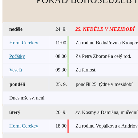
neděle
24. 9.
25. NEDĚLE V MEZIDOBÍ
Horní Cerekev
11:00
Za rodinu Bednářovu a Kroupo
Počátky
08:00
Za Petra Zboroně a celý rod.
Veselá
09:30
Za farnost.
pondělí
25. 9.
pondělí 25. týdne v mezidobí
Dnes mše sv. není
úterý
26. 9.
sv. Kosmy a Damiána, mučední
Horní Cerekev
18:00
Za rodinu Vopálkovu a Andrlov