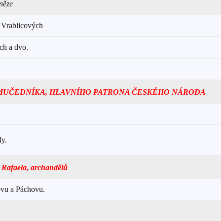
něze
 Vrablicových
ch a dvo.
, MUČEDNÍKA, HLAVNÍHO PATRONA ČESKÉHO NÁRODA
ly.
a Rafaela, archandělů
ovu a Páchovu.