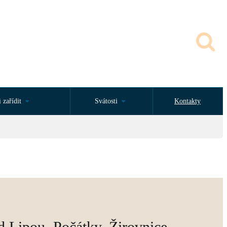
 zařídit
Svátosti
Kontakty
ipou, Počátky, Žirovnice