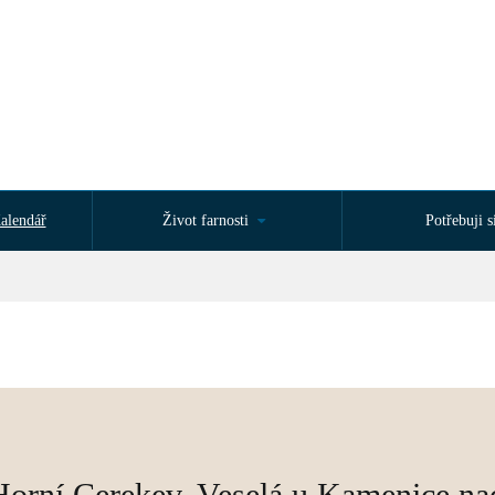
alendář
Život farnosti
Potřebuji si
Cerekev, Veselá u Kamenice nad L