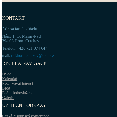
KONTAKT
Adresa farního úřadu
Nám. T. G. Masaryka 3
394 03 Horní Cerekev
Telefon: +420 721 074 647
mail:
rkf.hornicerekev@dicb.cz
RYCHLÁ NAVIGACE
Úvod
Kalendář
Rezervovat intenci
Blog
Pořad bohoslužeb
Galerie
UŽITEČNÉ ODKAZY
Česká biskupská konference