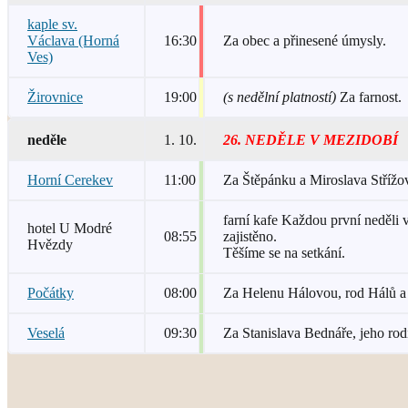
kaple sv.
Václava (Horná
16:30
Za obec a přinesené úmysly.
Ves)
Žirovnice
19:00
(s nedělní platností)
Za farnost.
neděle
1. 10.
26. NEDĚLE V MEZIDOBÍ
Horní Cerekev
11:00
Za Štěpánku a Miroslava Střížov
farní kafe Každou první neděli 
hotel U Modré
08:55
zajistěno.
Hvězdy
Těšíme se na setkání.
Počátky
08:00
Za Helenu Hálovou, rod Hálů a
Veselá
09:30
Za Stanislava Bednáře, jeho rod