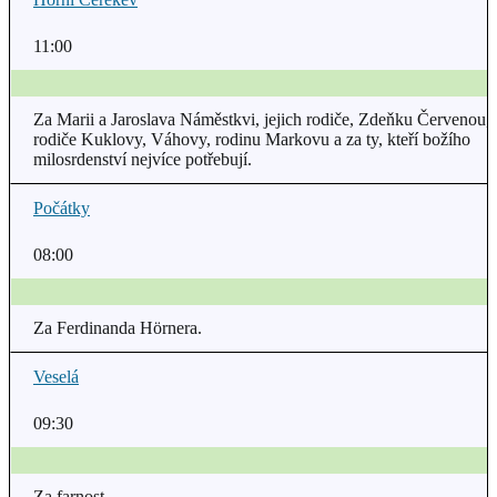
11:00
Za Marii a Jaroslava Náměstkvi, jejich rodiče, Zdeňku Červenou,
rodiče Kuklovy, Váhovy, rodinu Markovu a za ty, kteří božího
milosrdenství nejvíce potřebují.
Počátky
08:00
Za Ferdinanda Hörnera.
Veselá
09:30
Za farnost.