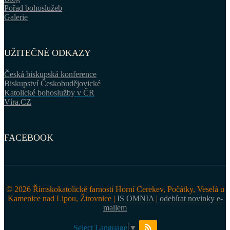
Pořad bohoslužeb
Galerie
UŽITEČNÉ ODKAZY
Česká biskupská konference
Biskupství Českobudějovické
Katolické bohoslužby v ČR
Víra.CZ
FACEBOOK
© 2026 Římskokatolické farnosti Horní Cerekev, Počátky, Veselá u
Kamenice nad Lipou, Žirovnice |
IS OMNIA
|
odebírat novinky e-
mailem
Select Language
▼