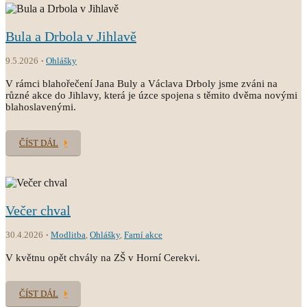
Bula a Drbola v Jihlavě
9.5.2026
Ohlášky
V rámci blahořečení Jana Buly a Václava Drboly jsme zváni na
různé akce do Jihlavy, která je úzce spojena s těmito dvěma novými
blahoslavenými.
ČÍST DÁL
Večer chval
30.4.2026
Modlitba
,
Ohlášky
,
Farní akce
V květnu opět chvály na ZŠ v Horní Cerekvi.
ČÍST DÁL