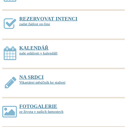
REZERVOVAT INTENCI
zadat žádost on-line
KALENDÁŘ
naše události v kalendáři
NA SRDCI
Vikariátní měsíčník ke stažení
FOTOGALERIE
ze života v našich farnostech