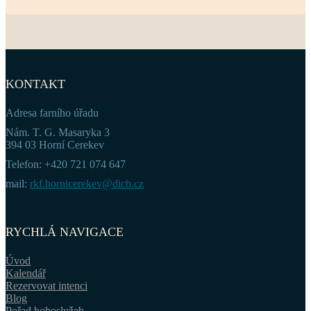
KONTAKT
Adresa farního úřadu
Nám. T. G. Masaryka 3
394 03 Horní Cerekev
Telefon: +420 721 074 647
mail:
rkf.hornicerekev@dicb.cz
RYCHLÁ NAVIGACE
Úvod
Kalendář
Rezervovat intenci
Blog
Pořad bohoslužeb