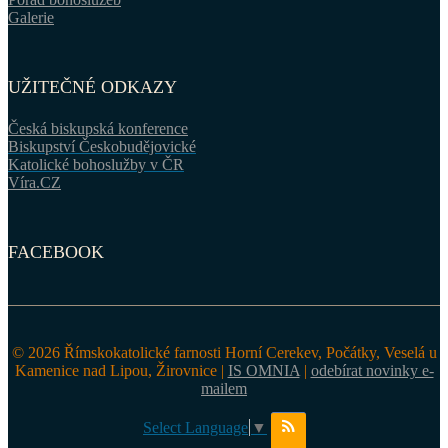
Galerie
UŽITEČNÉ ODKAZY
Česká biskupská konference
Biskupství Českobudějovické
Katolické bohoslužby v ČR
Víra.CZ
FACEBOOK
© 2026 Římskokatolické farnosti Horní Cerekev, Počátky, Veselá u
Kamenice nad Lipou, Žirovnice |
IS OMNIA
|
odebírat novinky e-
mailem
Select Language
▼