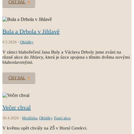
ČÍST DÁL
Bula a Drbola v Jihlavě
9.5.2026
Ohlášky
V rámci blahořečení Jana Buly a Václava Drboly jsme zváni na
různé akce do Jihlavy, která je úzce spojena s těmito dvěma novými
blahoslavenými.
ČÍST DÁL
Večer chval
30.4.2026
Modlitba
,
Ohlášky
,
Farní akce
V květnu opět chvály na ZŠ v Horní Cerekvi.