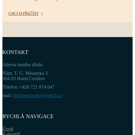
CHCI SI PŘEČÍST
KONTAKT
Adresa farního úřadu
Nám. T. G. Masaryka 3
394 03 Horní Cerekev
Telefon: +420 721 074 647
mail:
rkf.hornicerekev@dicb.cz
RYCHLÁ NAVIGACE
Úvod
Kalendář