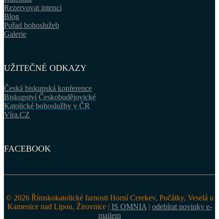
Rezervovat intenci
Blog
Pořad bohoslužeb
Galerie
UŽITEČNÉ ODKAZY
Česká biskupská konference
Biskupství Českobudějovické
Katolické bohoslužby v ČR
Víra.CZ
FACEBOOK
© 2026 Římskokatolické farnosti Horní Cerekev, Počátky, Veselá u
Kamenice nad Lipou, Žirovnice |
IS OMNIA
|
odebírat novinky e-
mailem