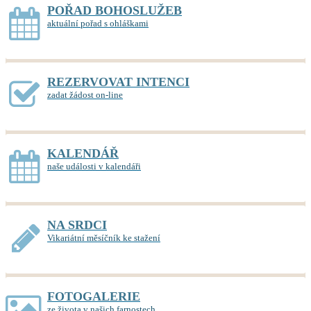
POŘAD BOHOSLUŽEB
aktuální pořad s ohláškami
REZERVOVAT INTENCI
zadat žádost on-line
KALENDÁŘ
naše události v kalendáři
NA SRDCI
Vikariátní měsíčník ke stažení
FOTOGALERIE
ze života v našich farnostech