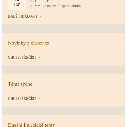
19:00 - 19:50
SRP
farní kostel sv. Filipa a Jakuba
DALŠÍ UDÁLOSTI
Novinky z církev.cz
CHCI SI PŘEČÍST
Téma týdne
CHCI SI PŘEČÍST
Dnešní liturgické texty