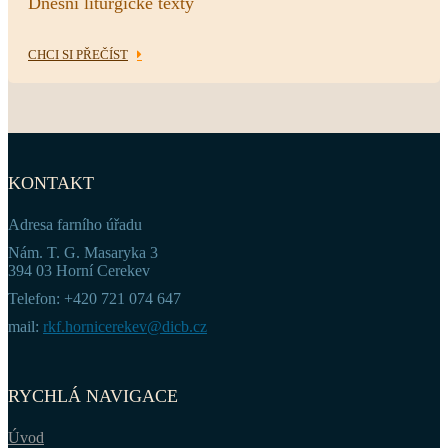
Dnešní liturgické texty
CHCI SI PŘEČÍST
KONTAKT
Adresa farního úřadu
Nám. T. G. Masaryka 3
394 03 Horní Cerekev
Telefon: +420 721 074 647
mail:
rkf.hornicerekev@dicb.cz
RYCHLÁ NAVIGACE
Úvod