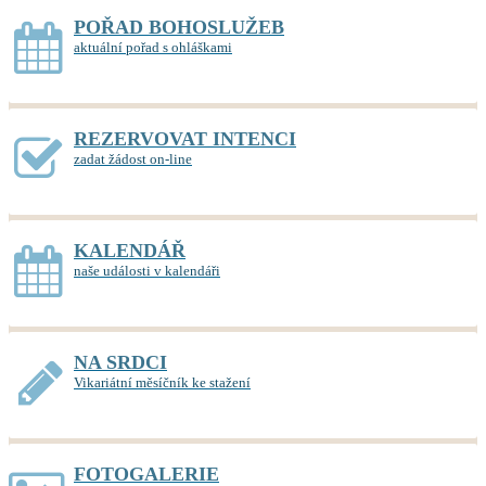
POŘAD BOHOSLUŽEB
aktuální pořad s ohláškami
REZERVOVAT INTENCI
zadat žádost on-line
KALENDÁŘ
naše události v kalendáři
NA SRDCI
Vikariátní měsíčník ke stažení
FOTOGALERIE