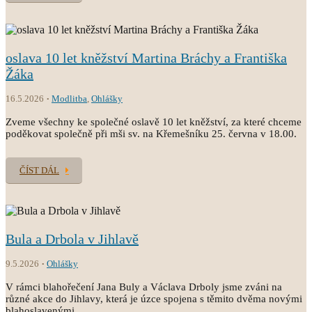
oslava 10 let kněžství Martina Bráchy a Františka
Žáka
16.5.2026
Modlitba
,
Ohlášky
Zveme všechny ke společné oslavě 10 let kněžství, za které chceme
poděkovat společně při mši sv. na Křemešníku 25. června v 18.00.
ČÍST DÁL
Bula a Drbola v Jihlavě
9.5.2026
Ohlášky
V rámci blahořečení Jana Buly a Václava Drboly jsme zváni na
různé akce do Jihlavy, která je úzce spojena s těmito dvěma novými
blahoslavenými.