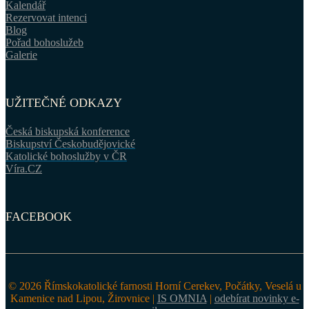
Kalendář
Rezervovat intenci
Blog
Pořad bohoslužeb
Galerie
UŽITEČNÉ ODKAZY
Česká biskupská konference
Biskupství Českobudějovické
Katolické bohoslužby v ČR
Víra.CZ
FACEBOOK
© 2026 Římskokatolické farnosti Horní Cerekev, Počátky, Veselá u
Kamenice nad Lipou, Žirovnice |
IS OMNIA
|
odebírat novinky e-