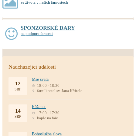
ze života v našich farnostech
SPONZORSKÉ DARY
na podporu farnosti
Nadcházející události
Mše svatá
12
18:00 - 18:30
SRP
farní kostel sv. Jana Křtitele
Růženec
14
17:00 - 17:30
SRP
kaple na faře
Bohoslužba slova