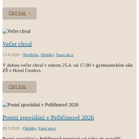
ČÍST DÁL
Večer chval
15.4.2026
Modlitba
,
Ohlášky
,
Farní akce
V dubnu večer chval v sobotu 25.4. od 17.00 v gymnastickém sále
ZŠ v Horní Cerekvi.
ČÍST DÁL
Postní zpovídání v Pelhřimově 2026
28.3.2026
Ohlášky
,
Farní akce
Postní zpovídání v Pelhřimově tentokrát od pátku do pondělí.