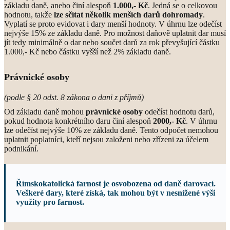
základu daně, anebo činí alespoň
1.000,- Kč
. Jedná se o celkovou
hodnotu, takže
lze sčítat několik menších darů dohromady
.
Vyplatí se proto evidovat i dary menší hodnoty. V úhrnu lze odečíst
nejvýše 15% ze základu daně. Pro možnost daňově uplatnit dar musí
jít tedy minimálně o dar nebo součet darů za rok převyšující částku
1.000,- Kč nebo částku vyšší než 2% základu daně.
Právnické osoby
(podle § 20 odst. 8 zákona o dani z příjmů)
Od základu daně mohou
právnické osoby
odečíst hodnotu darů,
pokud hodnota konkrétního daru činí alespoň
2000,- Kč
. V úhrnu
lze odečíst nejvýše 10% ze základu daně. Tento odpočet nemohou
uplatnit poplatníci, kteří nejsou založeni nebo zřízeni za účelem
podnikání.
Římskokatolická farnost je
osvobozena
od daně darovací.
Veškeré dary, které získá, tak mohou být v nesnížené výši
využity pro farnost.