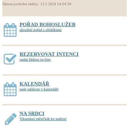
Datum poslední změny: 13.1.2024 14:04:56
POŘAD BOHOSLUŽEB
aktuální pořad s ohláškami
REZERVOVAT INTENCI
zadat žádost on-line
KALENDÁŘ
naše události v kalendáři
NA SRDCI
Vikariátní měsíčník ke stažení