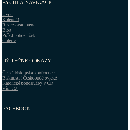
RYCHLÁ NAVIGACE
Úvod
Kalendář
Rezervovat intenci
Blog
Pořad bohoslužeb
Galerie
UŽITEČNÉ ODKAZY
Česká biskupská konference
Biskupství Českobudějovické
Katolické bohoslužby v ČR
Víra.CZ
FACEBOOK