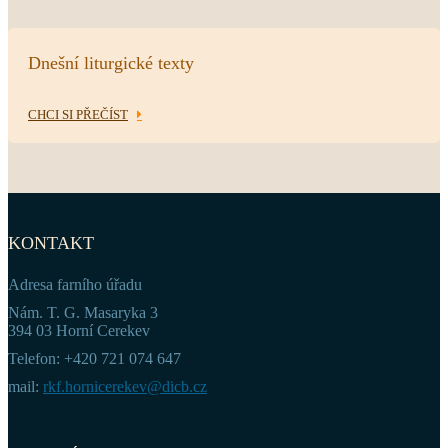
Dnešní liturgické texty
CHCI SI PŘEČÍST
KONTAKT
Adresa farního úřadu
Nám. T. G. Masaryka 3
394 03 Horní Cerekev
Telefon: +420 721 074 647
mail:
rkf.hornicerekev@dicb.cz