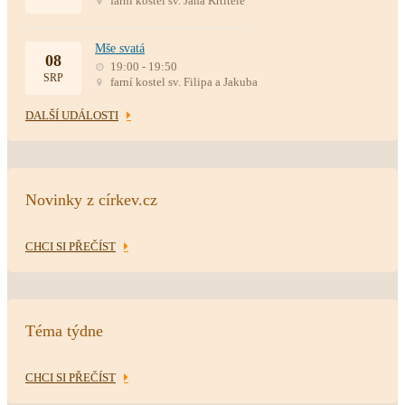
farní kostel sv. Jana Křtitele
Mše svatá
08
19:00 - 19:50
SRP
farní kostel sv. Filipa a Jakuba
DALŠÍ UDÁLOSTI
Novinky z církev.cz
CHCI SI PŘEČÍST
Téma týdne
CHCI SI PŘEČÍST