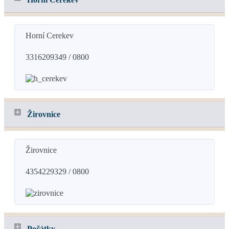
Horní Cerekev
3316209349 / 0800
Žirovnice
Žirovnice
4354229329 / 0800
Počátky