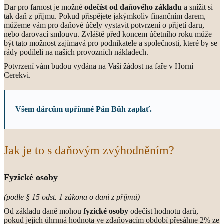
Dar pro farnost je možné
odečíst od daňového základu
a snížit si
tak daň z příjmu. Pokud přispějete jakýmkoliv finančním darem,
můžeme vám pro daňové účely vystavit potvrzení o přijetí daru,
nebo darovací smlouvu. Zvláště před koncem účetního roku může
být tato možnost zajímavá pro podnikatele a společnosti, které by se
rády podíleli na našich provozních nákladech.
Potvrzení vám budou vydána na Vaši žádost na faře v Horní
Cerekvi.
Všem dárcům upřímné
Pán Bůh zaplať
.
Jak je to s daňovým zvýhodněním?
Fyzické osoby
(podle § 15 odst. 1 zákona o dani z příjmů)
Od základu daně mohou
fyzické osoby
odečíst hodnotu darů,
pokud jejich úhrnná hodnota ve zdaňovacím období přesáhne 2% ze