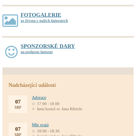
FOTOGALERIE
ze života v našich farnostech
SPONZORSKÉ DARY
na podporu farnosti
Nadcházející události
Adorace
07
17:00 - 18:00
SRP
farní kostel sv. Jana Křtitele
Mše svatá
07
18:00 - 18:30
SRP