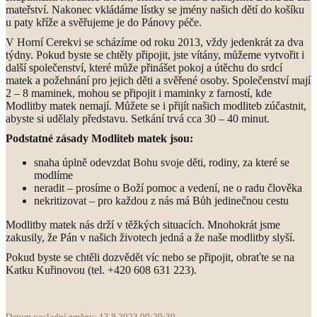
mateřství. Nakonec vkládáme lístky se jmény našich dětí do košíku
u paty kříže a svěřujeme je do Pánovy péče.
V Horní Cerekvi se scházíme od roku 2013, vždy jedenkrát za dva
týdny. Pokud byste se chtěly připojit, jste vítány, můžeme vytvořit i
další společenství, které může přinášet pokoj a útěchu do srdcí
matek a požehnání pro jejich děti a svěřené osoby. Společenství mají
2 – 8 maminek, mohou se připojit i maminky z farností, kde
Modlitby matek nemají. Můžete se i přijít našich modliteb zúčastnit,
abyste si udělaly představu. Setkání trvá cca 30 – 40 minut.
Podstatné zásady Modliteb matek jsou:
snaha úplně odevzdat Bohu svoje děti, rodiny, za které se
modlíme
neradit – prosíme o Boží pomoc a vedení, ne o radu člověka
nekritizovat – pro každou z nás má Bůh jedinečnou cestu
Modlitby matek nás drží v těžkých situacích. Mnohokrát jsme
zakusily, že Pán v našich životech jedná a že naše modlitby slyší.
Pokud byste se chtěli dozvědět víc nebo se připojit, obraťte se na
Katku Kuřinovou (tel. +420 608 631 223).
Datum poslední změny: 13.8.2023 00:29:39