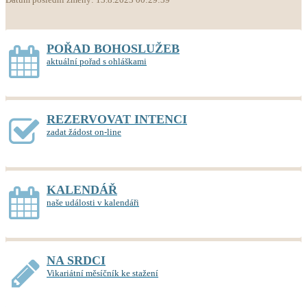
POŘAD BOHOSLUŽEB
aktuální pořad s ohláškami
REZERVOVAT INTENCI
zadat žádost on-line
KALENDÁŘ
naše události v kalendáři
NA SRDCI
Vikariátní měsíčník ke stažení