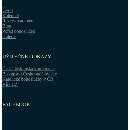
Úvod
Kalendář
Rezervovat intenci
Blog
Pořad bohoslužeb
Galerie
UŽITEČNÉ ODKAZY
Česká biskupská konference
Biskupství Českobudějovické
Katolické bohoslužby v ČR
Víra.CZ
FACEBOOK