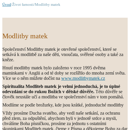
Úvod
/Život farnosti/Modlitby matek
Modlitby matek
Společenství Modlitby matek je otevřené společenství, které se
setkává k modlitbě za naše děti, vnoučata, svěřené osoby a také za
kněze.
Hnutí modlitby matek bylo založeno v roce 1995 dvěma
maminkami v Anglii a od té doby se rozšířilo do mnoha zemí světa.
Více se o něm můžete dočíst na
www.modlitbymatek.cz
Spiritualita Modliteb matek je velmi jednoduchá, je to úplné
odevzdání se do rukou Božích v dětské důvěře.
Této důvěře se
člověk neustále učí a modlitba ve společenství nám v tom pomáhá.
Modlíme se podle brožurky, kde jsou krátké, jednoduché modlitby
Vždy prosíme Ducha svatého, aby vedl naše setkání, za ochranu
před zlem, za odpuštění, abychom byli v jednotě srdce a mysli,
chválíme Boha písničkou, prosíme za jednotu s ostatními
skupinkami Modliteb matek, čteme z Písma a děkujeme Bohu za dar