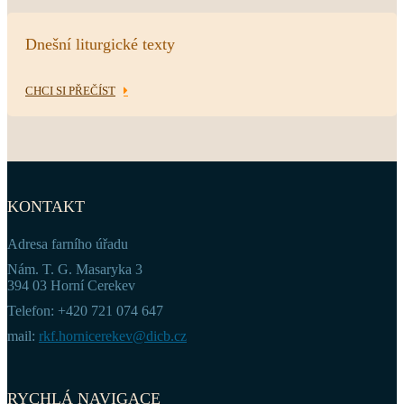
Dnešní liturgické texty
CHCI SI PŘEČÍST
KONTAKT
Adresa farního úřadu
Nám. T. G. Masaryka 3
394 03 Horní Cerekev
Telefon: +420 721 074 647
mail:
rkf.hornicerekev@dicb.cz
RYCHLÁ NAVIGACE