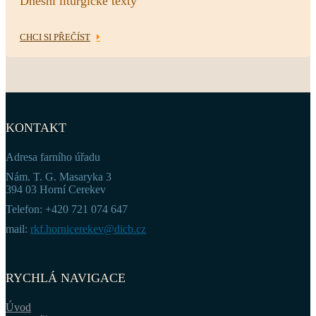
Dnešní liturgické texty
CHCI SI PŘEČÍST
KONTAKT
Adresa farního úřadu
Nám. T. G. Masaryka 3
394 03 Horní Cerekev
Telefon: +420 721 074 647
mail:
rkf.hornicerekev@dicb.cz
RYCHLÁ NAVIGACE
Úvod