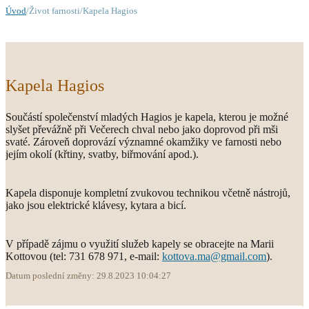
Úvod
/Život farnosti/Kapela Hagios
Kapela Hagios
Součástí společenství mladých Hagios je kapela, kterou je možné
slyšet převážně při Večerech chval nebo jako doprovod při mši
svaté. Zároveň doprovází významné okamžiky ve farnosti nebo
jejím okolí (křtiny, svatby, biřmování apod.).
Kapela disponuje kompletní zvukovou technikou včetně nástrojů,
jako jsou elektrické klávesy, kytara a bicí.
V případě zájmu o využití služeb kapely se obracejte na Marii
Kottovou (tel: 731 678 971, e-mail:
kottova.ma@gmail.com
).
Datum poslední změny: 29.8.2023 10:04:27