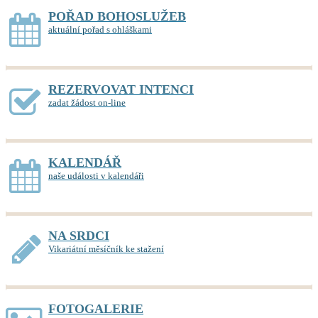
POŘAD BOHOSLUŽEB
aktuální pořad s ohláškami
REZERVOVAT INTENCI
zadat žádost on-line
KALENDÁŘ
naše události v kalendáři
NA SRDCI
Vikariátní měsíčník ke stažení
FOTOGALERIE