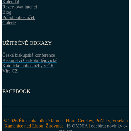
Kalendář
Rezervovat intenci
Blog
Pořad bohoslužeb
Galerie
UŽITEČNÉ ODKAZY
Česká biskupská konference
Biskupství Českobudějovické
Katolické bohoslužby v ČR
Víra.CZ
FACEBOOK
© 2026 Římskokatolické farnosti Horní Cerekev, Počátky, Veselá u
Kamenice nad Lipou, Žirovnice |
IS OMNIA
|
odebírat novinky e-