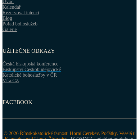
Úvod
Kalendář
Rezervovat intenci
Blog
Pořad bohoslužeb
Galerie
UŽITEČNÉ ODKAZY
Česká biskupská konference
Biskupství Českobudějovické
Katolické bohoslužby v ČR
Víra.CZ
FACEBOOK
© 2026 Římskokatolické farnosti Horní Cerekev, Počátky, Veselá u
Kamenice nad Lipou, Žirovnice |
IS OMNIA
|
odebírat novinky e-