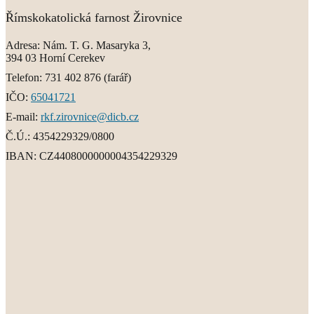
Římskokatolická farnost Žirovnice
Adresa:
Nám. T. G. Masaryka 3,
394 03 Horní Cerekev
Telefon:
731 402 876
(farář)
IČO:
65041721
E-mail:
rkf.zirovnice@dicb.cz
Č.Ú.:
4354229329/0800
IBAN:
CZ4408000000004354229329