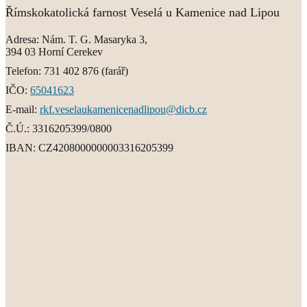
Římskokatolická farnost Veselá u Kamenice nad Lipou
Adresa:
Nám. T. G. Masaryka 3,
394 03 Horní Cerekev
Telefon:
731 402 876
(farář)
IČO:
65041623
E-mail:
rkf.veselaukamenicenadlipou@dicb.cz
Č.Ú.:
3316205399/0800
IBAN:
CZ4208000000003316205399