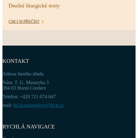
Dnešní liturgické texty
CHCI SI PŘEČÍST
KONTAKT
Adresa farního úřadu
Nám. T. G. Masaryka 3
394 03 Horní Cerekev
Telefon: +420 721 074 647
mail:
rkf.hornicerekev@dicb.cz
RYCHLÁ NAVIGACE