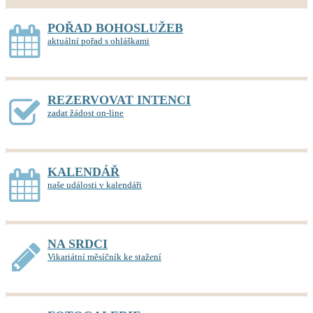
POŘAD BOHOSLUŽEB
aktuální pořad s ohláškami
REZERVOVAT INTENCI
zadat žádost on-line
KALENDÁŘ
naše události v kalendáři
NA SRDCI
Vikariátní měsíčník ke stažení