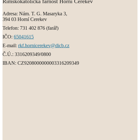
Římskokatolická farnost Horní Cerekev
Adresa:
Nám. T. G. Masaryka 3,
394 03 Horní Cerekev
Telefon:
731 402 876
(farář)
IČO:
65041615
E-mail:
rkf.hornicerekev@dicb.cz
Č.Ú.:
3316209349/0800
IBAN:
CZ9208000000003316209349