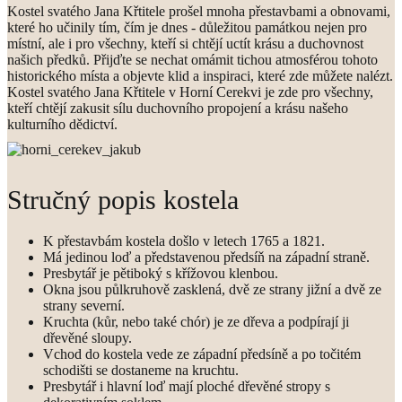
Kostel svatého Jana Křtitele prošel mnoha přestavbami a obnovami,
které ho učinily tím, čím je dnes - důležitou památkou nejen pro
místní, ale i pro všechny, kteří si chtějí uctít krásu a duchovnost
našich předků. Přijďte se nechat omámit tichou atmosférou tohoto
historického místa a objevte klid a inspiraci, které zde můžete nalézt.
Kostel svatého Jana Křtitele v Horní Cerekvi je zde pro všechny,
kteří chtějí zakusit sílu duchovního propojení a krásu našeho
kulturního dědictví.
Stručný popis kostela
K přestavbám kostela došlo v letech 1765 a 1821.
Má jedinou loď a představenou předsíň na západní straně.
Presbytář je pětiboký s křížovou klenbou.
Okna jsou půlkruhově zasklená, dvě ze strany jižní a dvě ze
strany severní.
Kruchta (kůr, nebo také chór) je ze dřeva a podpírají ji
dřevěné sloupy.
Vchod do kostela vede ze západní předsíně a po točitém
schodišti se dostaneme na kruchtu.
Presbytář i hlavní loď mají ploché dřevěné stropy s