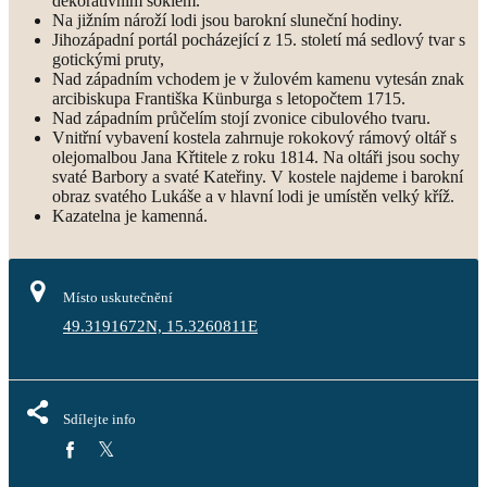
dekorativním soklem.
Na jižním nároží lodi jsou barokní sluneční hodiny.
Jihozápadní portál pocházející z 15. století má sedlový tvar s
gotickými pruty,
Nad západním vchodem je v žulovém kamenu vytesán znak
arcibiskupa Františka Künburga s letopočtem 1715.
Nad západním průčelím stojí zvonice cibulového tvaru.
Vnitřní vybavení kostela zahrnuje rokokový rámový oltář s
olejomalbou Jana Křtitele z roku 1814. Na oltáři jsou sochy
svaté Barbory a svaté Kateřiny. V kostele najdeme i barokní
obraz svatého Lukáše a v hlavní lodi je umístěn velký kříž.
Kazatelna je kamenná.
Místo uskutečnění
49.3191672N, 15.3260811E
Sdílejte info