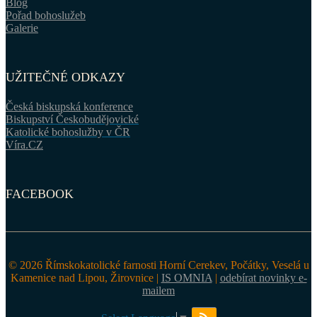
Blog
Pořad bohoslužeb
Galerie
UŽITEČNÉ ODKAZY
Česká biskupská konference
Biskupství Českobudějovické
Katolické bohoslužby v ČR
Víra.CZ
FACEBOOK
© 2026 Římskokatolické farnosti Horní Cerekev, Počátky, Veselá u
Kamenice nad Lipou, Žirovnice |
IS OMNIA
|
odebírat novinky e-
mailem