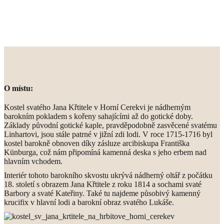
O místu:
Kostel svatého Jana Křtitele v Horní Cerekvi je nádherným
barokním pokladem s kořeny sahajícími až do gotické doby.
Základy původní gotické kaple, pravděpodobně zasvěcené svatému
Linhartovi, jsou stále patrné v jižní zdi lodi. V roce 1715-1716 byl
kostel barokně obnoven díky zásluze arcibiskupa Františka
Künburga, což nám připomíná kamenná deska s jeho erbem nad
hlavním vchodem.
Interiér tohoto barokního skvostu ukrývá nádherný oltář z počátku
18. století s obrazem Jana Křtitele z roku 1814 a sochami svaté
Barbory a svaté Kateřiny. Také tu najdeme působivý kamenný
krucifix v hlavní lodi a barokní obraz svatého Lukáše.