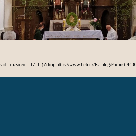
 stol., rozšířen r. 1711. (Zdroj: https://www.bcb.cz/Katalog/Farnosti