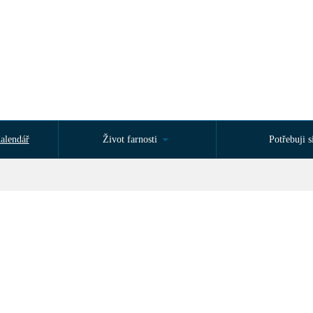
alendář
Život farnosti
Potřebuji si