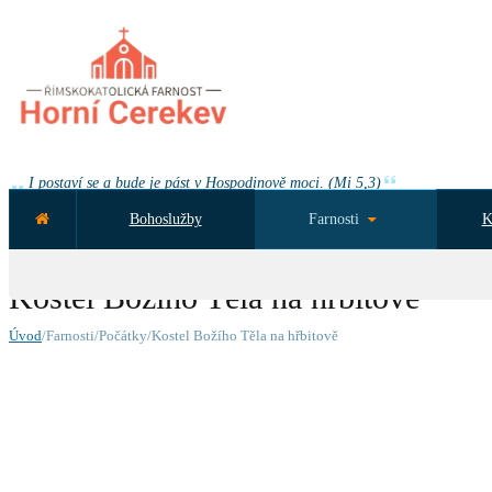
I postaví se a bude je pást v Hospodinově moci. (Mi 5,3)
Bohoslužby
Farnosti
K
NEJBLIŽŠÍ UDÁLOST ZA:
Kostel Božího Těla na hřbitově
Úvod
/Farnosti/Počátky/Kostel Božího Těla na hřbitově