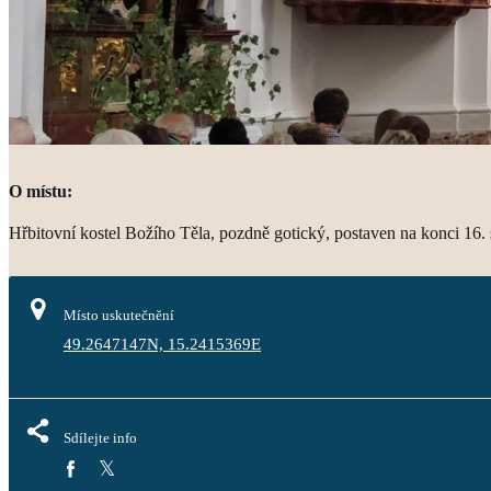
O místu:
Hřbitovní kostel Božího Těla, pozdně gotický, postaven na konci 16.
Místo uskutečnění
49.2647147N, 15.2415369E
Sdílejte info