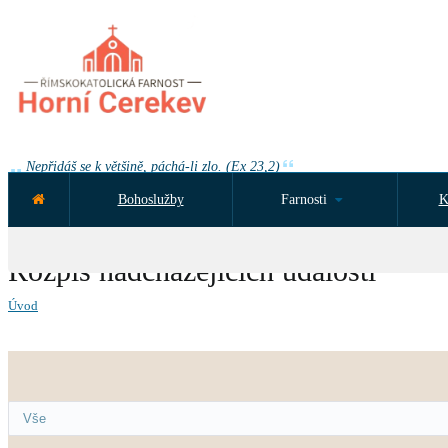
Nepřidáš se k většině, páchá-li zlo. (Ex 23,2)
Bohoslužby
Farnosti
K
NEJBLIŽŠÍ UDÁLOST ZA:
Rozpis nadcházejících událostí
Úvod