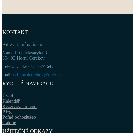
KONTAKT
Adresa farního úřadu
Nám. T. G. Masaryka 3
394 03 Horní Cerekev
Telefon: +420 721 074 647
mail:
rkf.hornicerekev@dicb.cz
RYCHLÁ NAVIGACE
Úvod
Kalendář
Rezervovat intenci
Blog
Pořad bohoslužeb
Galerie
UŽITEČNÉ ODKAZY