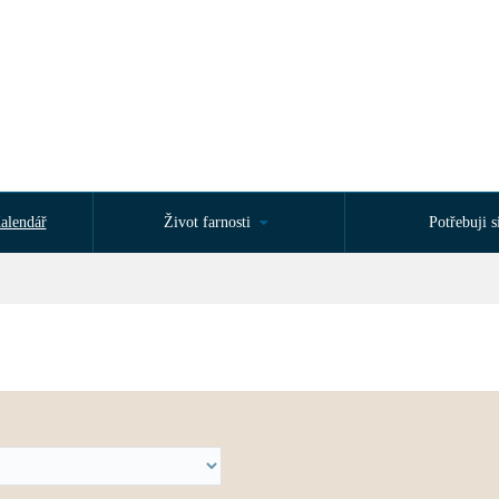
alendář
Život farnosti
Potřebuji si