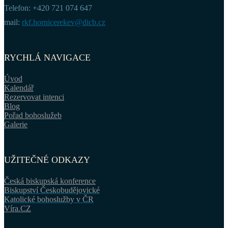
Telefon: +420 721 074 647
mail:
rkf.hornicerekev@dicb.cz
RYCHLÁ NAVIGACE
Úvod
Kalendář
Rezervovat intenci
Blog
Pořad bohoslužeb
Galerie
UŽITEČNÉ ODKAZY
Česká biskupská konference
Biskupství Českobudějovické
Katolické bohoslužby v ČR
Víra.CZ