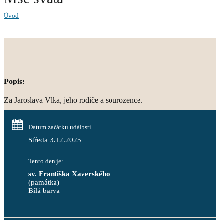
Úvod
Popis:
Za Jaroslava Vlka, jeho rodiče a sourozence.
Datum začátku události
Středa 3.12.2025
Tento den je:
sv. Františka Xaverského
(památka)
Bílá barva                                                                            