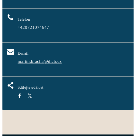
Telefon
+420721074647
E-mail
martin.bracha@dicb.cz
Sdílejte událost