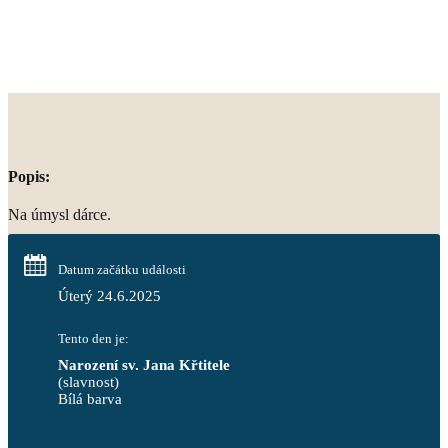
Popis:
Na úmysl dárce.
Datum začátku události
Úterý 24.6.2025
Tento den je:
Narození sv. Jana Křtitele
(slavnost)
Bílá barva                                                                            