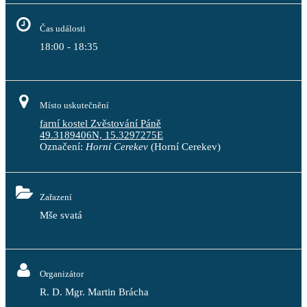
Čas události
18:00 - 18:35
Místo uskutečnění
farní kostel Zvěstování Páně
49.3189406N, 15.3297275E
Označení:
Horní Cerekev
(Horní Cerekev)
Zařazení
Mše svatá
Organizátor
R. D. Mgr. Martin Brácha