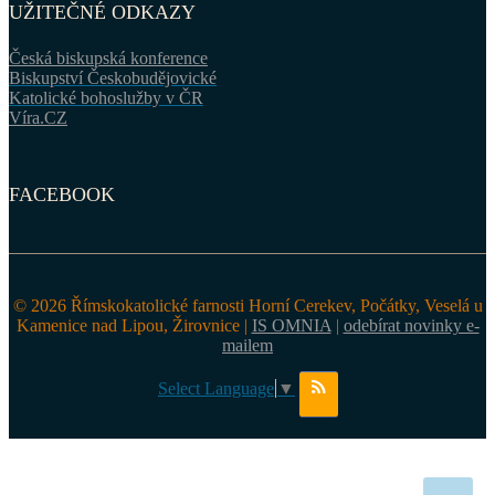
UŽITEČNÉ ODKAZY
Česká biskupská konference
Biskupství Českobudějovické
Katolické bohoslužby v ČR
Víra.CZ
FACEBOOK
© 2026 Římskokatolické farnosti Horní Cerekev, Počátky, Veselá u
Kamenice nad Lipou, Žirovnice |
IS OMNIA
|
odebírat novinky e-
mailem
Select Language
▼