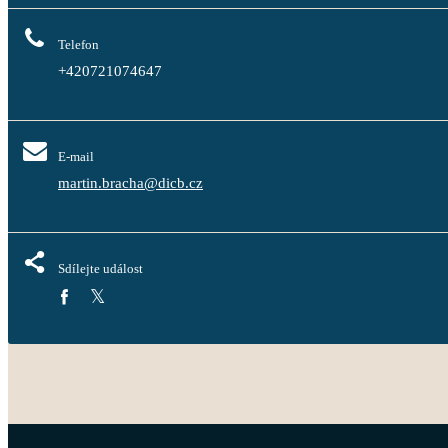
Telefon
+420721074647
E-mail
martin.bracha@dicb.cz
Sdílejte událost