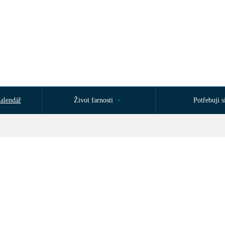
alendář
Život farnosti
Potřebuji si