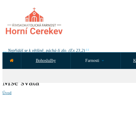
Nepřidáš se k většině, páchá-li zlo. (Ex 23,2)
Bohoslužby
Farnosti
K
NEJBLIŽŠÍ UDÁLOST ZA:
Mše svatá
Úvod