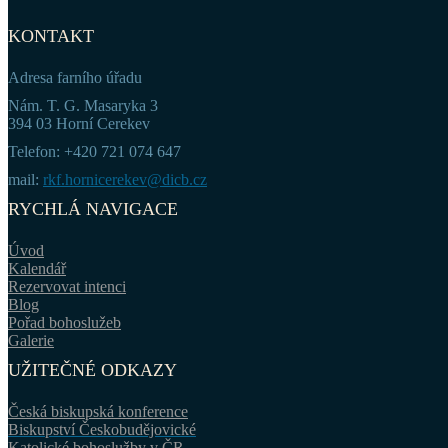
KONTAKT
Adresa farního úřadu
Nám. T. G. Masaryka 3
394 03 Horní Cerekev
Telefon: +420 721 074 647
mail:
rkf.hornicerekev@dicb.cz
RYCHLÁ NAVIGACE
Úvod
Kalendář
Rezervovat intenci
Blog
Pořad bohoslužeb
Galerie
UŽITEČNÉ ODKAZY
Česká biskupská konference
Biskupství Českobudějovické
Katolické bohoslužby v ČR