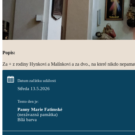
Popis:
Za + z rodiny Hynkovi a Malínkovi a za dvo., na které nikdo nepama
Datum začátku události
Středa 13.5.2026
Tento den je:
Panny Marie Fatimské
(nezávazná památka)
Bílá barva                                                                                 