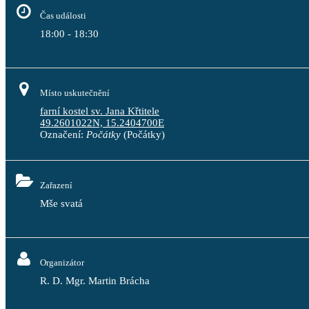
Čas události
18:00 - 18:30
Místo uskutečnění
farní kostel sv. Jana Křtitele
49.2601022N, 15.2404700E
Označení:
Počátky
(Počátky)
Zařazení
Mše svatá
Organizátor
R. D. Mgr. Martin Brácha