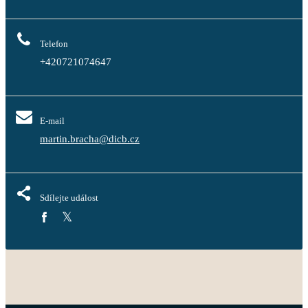
Telefon
+420721074647
E-mail
martin.bracha@dicb.cz
Sdílejte událost