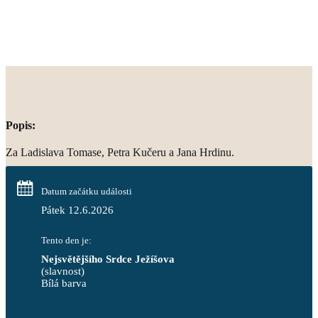
Popis:
Za Ladislava Tomase, Petra Kučeru a Jana Hrdinu.
Datum začátku události
Pátek 12.6.2026
Tento den je:
Nejsvětějšího Srdce Ježíšova
(slavnost)
Bílá barva                                                                            