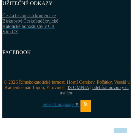
UŽITEČNÉ ODKAZY
Česká biskupská konference
Biskupství Českobudějovické
Katolické bohoslužby v ČR
Víra.CZ
FACEBOOK
© 2026 Římskokatolické farnosti Horní Cerekev, Počátky, Veselá u
Kamenice nad Lipou, Žirovnice |
IS OMNIA
|
odebírat novinky e-
mailem
Select Language
▼