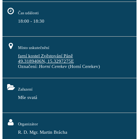
Čas události
18:00 - 18:30
Místo uskutečnění
farní kostel Zvěstování Páně
49.3189406N, 15.3297275E
Označení:
Horní Cerekev
(Horní Cerekev)
Zařazení
Mše svatá
Organizátor
R. D. Mgr. Martin Brácha