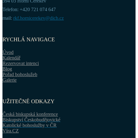
394 03 Horní Cerekev
Telefon: +420 721 074 647
mail:
rkf.hornicerekev@dicb.cz
RYCHLÁ NAVIGACE
Úvod
Kalendář
Rezervovat intenci
Blog
Pořad bohoslužeb
Galerie
UŽITEČNÉ ODKAZY
Česká biskupská konference
Biskupství Českobudějovické
Katolické bohoslužby v ČR
Víra.CZ