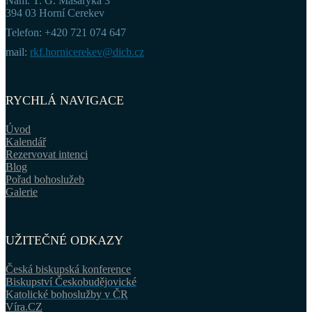
Nám. T. G. Masaryka 3
394 03 Horní Cerekev
Telefon: +420 721 074 647
mail:
rkf.hornicerekev@dicb.cz
RYCHLÁ NAVIGACE
Úvod
Kalendář
Rezervovat intenci
Blog
Pořad bohoslužeb
Galerie
UŽITEČNÉ ODKAZY
Česká biskupská konference
Biskupství Českobudějovické
Katolické bohoslužby v ČR
Víra.CZ