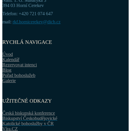
Nám. T. G. Masaryka 3
394 03 Horní Cerekev
Telefon: +420 721 074 647
mail:
rkf.hornicerekev@dicb.cz
RYCHLÁ NAVIGACE
Úvod
Kalendář
Rezervovat intenci
Blog
Pořad bohoslužeb
Galerie
UŽITEČNÉ ODKAZY
Česká biskupská konference
Biskupství Českobudějovické
Katolické bohoslužby v ČR
Víra.CZ