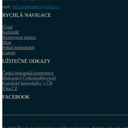
mail:
rkf.hornicerekev@dicb.cz
RYCHLÁ NAVIGACE
Úvod
Kalendář
Rezervovat intenci
Blog
Pořad bohoslužeb
Galerie
UŽITEČNÉ ODKAZY
Česká biskupská konference
Biskupství Českobudějovické
Katolické bohoslužby v ČR
Víra.CZ
FACEBOOK