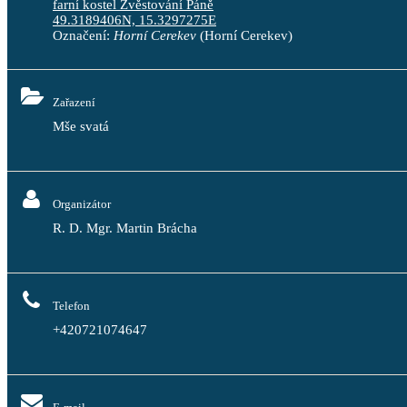
farní kostel Zvěstování Páně
49.3189406N, 15.3297275E
Označení:
Horní Cerekev
(Horní Cerekev)
Zařazení
Mše svatá
Organizátor
R. D. Mgr. Martin Brácha
Telefon
+420721074647