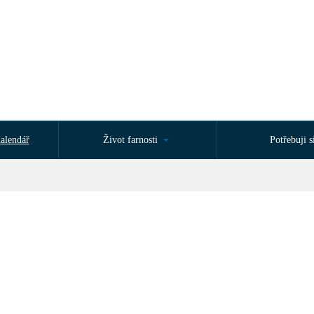
alendář
Život farnosti
Potřebuji si