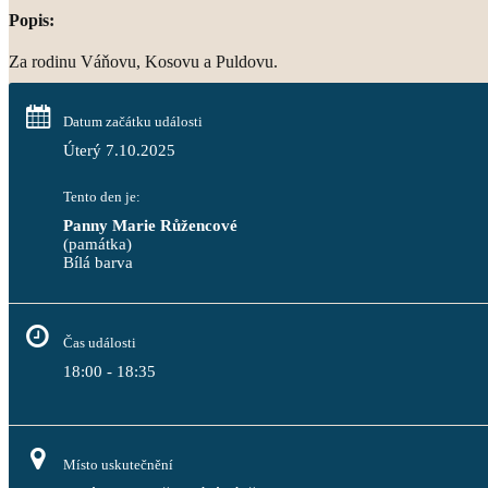
Popis:
Za rodinu Váňovu, Kosovu a Puldovu.
Datum začátku události
Úterý 7.10.2025
Tento den je:
Panny Marie Růžencové
(památka)
Bílá barva                                                                                 
Čas události
18:00 - 18:35
Místo uskutečnění