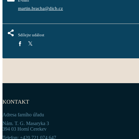
E-mail
martin.bracha@dicb.cz
Sdílejte událost
KONTAKT
Adresa farního úřadu
Nám. T. G. Masaryka 3
394 03 Horní Cerekev
Telefon: +420 721 074 647