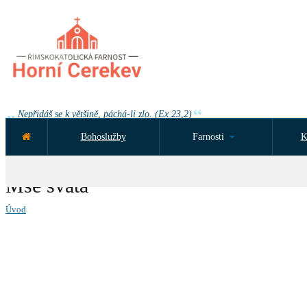
Nepřidáš se k většině, páchá-li zlo. (Ex 23,2)
Bohoslužby
Farnosti
K
NEJBLIŽŠÍ UDÁLOST ZA:
Mše svatá
Úvod