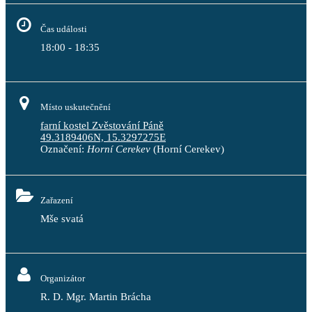
Čas události
18:00 - 18:35
Místo uskutečnění
farní kostel Zvěstování Páně
49.3189406N, 15.3297275E
Označení:
Horní Cerekev
(Horní Cerekev)
Zařazení
Mše svatá
Organizátor
R. D. Mgr. Martin Brácha