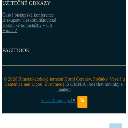
UŽITEČNÉ ODKAZY
Česká biskupská konference
Biskupství Českobudějovické
Katolické bohoslužby v ČR
Víra.CZ
FACEBOOK
© 2026 Římskokatolické farnosti Horní Cerekev, Počátky, Veselá u
Kamenice nad Lipou, Žirovnice |
IS OMNIA
|
odebírat novinky e-
mailem
Select Language
▼