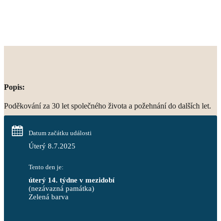
Popis:
Poděkování za 30 let společného života a požehnání do dalších let.
Datum začátku události
Úterý 8.7.2025
Tento den je:
úterý 14. týdne v mezidobí
(nezávazná památka)
Zelená barva                                                                        