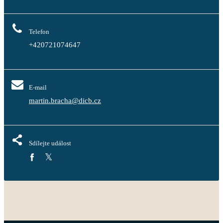
Telefon
+420721074647
E-mail
martin.bracha@dicb.cz
Sdílejte událost