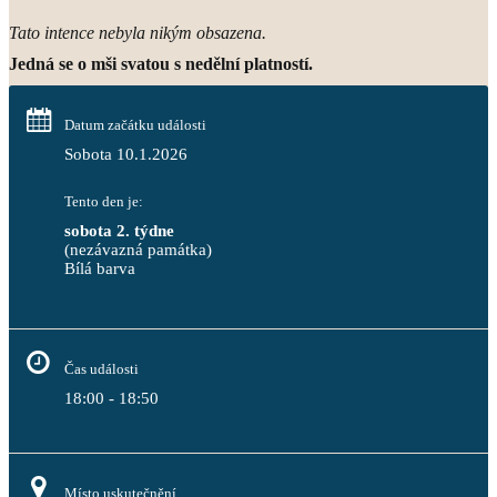
Tato intence nebyla nikým obsazena.
Jedná se o mši svatou s nedělní platností.
Datum začátku události
Sobota 10.1.2026
Tento den je:
sobota 2. týdne
(nezávazná památka)
Bílá barva                                                                            
Čas události
18:00 - 18:50
Místo uskutečnění