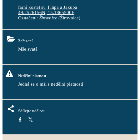
farní kostel sv. Filipa a Jakuba
49.2526156N, 15.1865500E
Označení:
Žirovnice
(Žirovnice)
Zařazení
Mše svatá
Nedělní platnost
Jedná se o mši s nedělní platností
Sdílejte událost