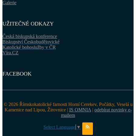
Galerie
UŽITEČNÉ ODKAZY
Česká biskupská konference
Biskupství Českobudějovické
Katolické bohoslužby v ČR
Víra.CZ
FACEBOOK
© 2026 Římskokatolické farnosti Horní Cerekev, Počátky, Veselá u
Kamenice nad Lipou, Žirovnice |
IS OMNIA
|
odebírat novinky e-
mailem
Select Language
▼