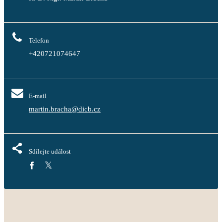
Telefon
+420721074647
E-mail
martin.bracha@dicb.cz
Sdílejte událost