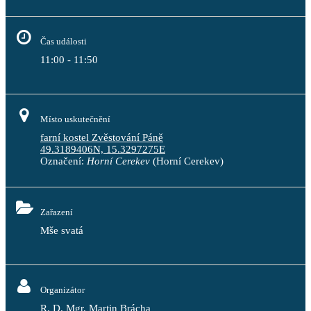
Čas události
11:00 - 11:50
Místo uskutečnění
farní kostel Zvěstování Páně
49.3189406N, 15.3297275E
Označení:
Horní Cerekev
(Horní Cerekev)
Zařazení
Mše svatá
Organizátor
R. D. Mgr. Martin Brácha