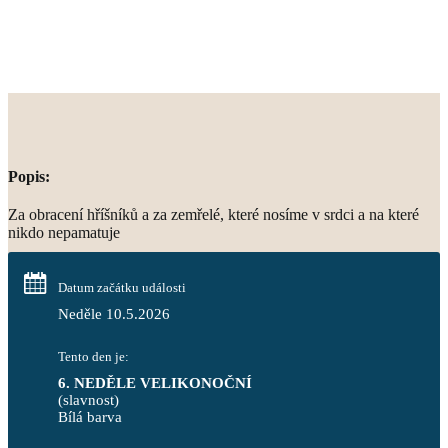
Popis:
Za obracení hříšníků a za zemřelé, které nosíme v srdci a na které
nikdo nepamatuje
Datum začátku události
Neděle 10.5.2026
Tento den je:
6. NEDĚLE VELIKONOČNÍ
(slavnost)
Bílá barva                                                                            