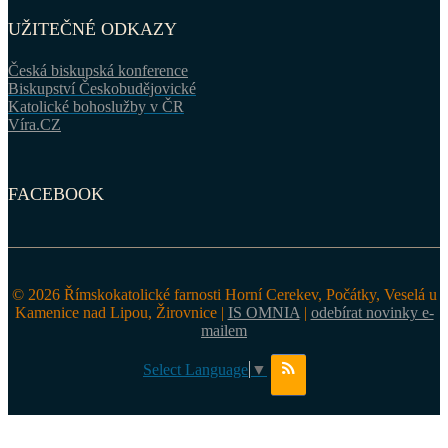
UŽITEČNÉ ODKAZY
Česká biskupská konference
Biskupství Českobudějovické
Katolické bohoslužby v ČR
Víra.CZ
FACEBOOK
© 2026 Římskokatolické farnosti Horní Cerekev, Počátky, Veselá u
Kamenice nad Lipou, Žirovnice |
IS OMNIA
|
odebírat novinky e-
mailem
Select Language
▼