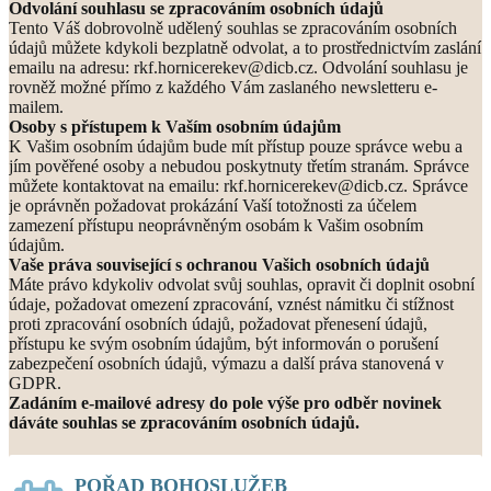
Odvolání souhlasu se zpracováním osobních údajů
Tento Váš dobrovolně udělený souhlas se zpracováním osobních
údajů můžete kdykoli bezplatně odvolat, a to prostřednictvím zaslání
emailu na adresu: rkf.hornicerekev@dicb.cz. Odvolání souhlasu je
rovněž možné přímo z každého Vám zaslaného newsletteru e-
mailem.
Osoby s přístupem k Vaším osobním údajům
K Vašim osobním údajům bude mít přístup pouze správce webu a
jím pověřené osoby a nebudou poskytnuty třetím stranám. Správce
můžete kontaktovat na emailu: rkf.hornicerekev@dicb.cz. Správce
je oprávněn požadovat prokázání Vaší totožnosti za účelem
zamezení přístupu neoprávněným osobám k Vašim osobním
údajům.
Vaše práva související s ochranou Vašich osobních údajů
Máte právo kdykoliv odvolat svůj souhlas, opravit či doplnit osobní
údaje, požadovat omezení zpracování, vznést námitku či stížnost
proti zpracování osobních údajů, požadovat přenesení údajů,
přístupu ke svým osobním údajům, být informován o porušení
zabezpečení osobních údajů, výmazu a další práva stanovená v
GDPR.
Zadáním e-mailové adresy do pole výše pro odběr novinek
dáváte souhlas se zpracováním osobních údajů.
POŘAD BOHOSLUŽEB