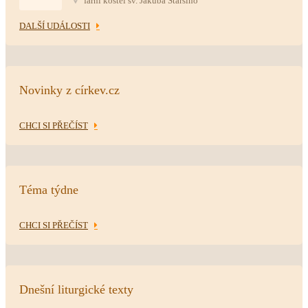
farní kostel sv. Jakuba Staršího
DALŠÍ UDÁLOSTI
Novinky z církev.cz
CHCI SI PŘEČÍST
Téma týdne
CHCI SI PŘEČÍST
Dnešní liturgické texty