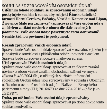
SOUHLAS SE ZPRACOVÁNÍM OSOBNÍCH ÚDAJŮ
Udělením tohoto souhlasu se zpracováním osobních údajů
poskytujete souhlas k tomu, aby subjekt Římskokatolické
farnosti Horní Cerekev, Počátky, Veselá u Kamenice nad Lipou,
Žirovnice (dále jen „správce“) zpracovával Vaše osobní údaje
za účelem zasílání novinek z oboru dle dále uvedených
podmínek. Vaše osobní údaje poskytujete zcela dobrovolně.
Nemáte žádnou povinnost je poskytnout.
Rozsah zpracování Vašich osobních údajů
Správce bude Vaše osobní údaje zpracovávat v rozsahu, v jakém jste
je poskytli v souvislosti s přihlášením odběru novinek e-mailem.
Správce bude zpracovávat pouze e‐mailovou adresu.
Účel zpracování Vašich osobních údajů
Správce bude Vaše osobní údaje zpracovávat za účelem zaslání
novinek z oboru včetně zasílání obchodních sdělení ve smyslu
zákona č. 480/2004 Sb., o některých službách informační
společnosti Osobní údaje jsou zpracovávány v souladu s Obecným
nařízením o ochraně osobních údajů – Nařízením Evropského
parlamentu a rady (EU) 2016/679 ze dne 27.4.2016 - (dále jako
„GDPR“).
Doba, po níž budou Vaše osobní údaje zpracovávány
Správce bude Vaše osobní údaje zpracovávat po dobu dokud tento
souhlas neodvoláte.