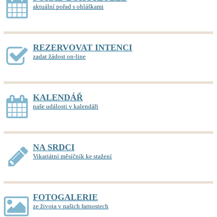
aktuální pořad s ohláškami
REZERVOVAT INTENCI
zadat žádost on-line
KALENDÁŘ
naše události v kalendáři
NA SRDCI
Vikariátní měsíčník ke stažení
FOTOGALERIE
ze života v našich farnostech