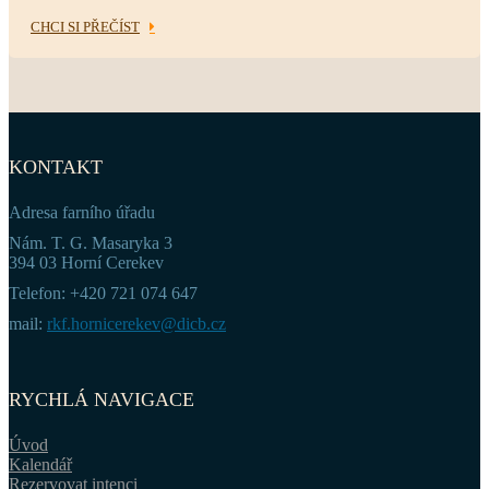
CHCI SI PŘEČÍST
KONTAKT
Adresa farního úřadu
Nám. T. G. Masaryka 3
394 03 Horní Cerekev
Telefon: +420 721 074 647
mail:
rkf.hornicerekev@dicb.cz
RYCHLÁ NAVIGACE
Úvod
Kalendář
Rezervovat intenci