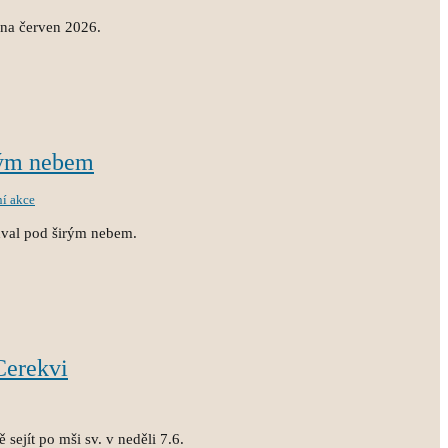
 na červen 2026.
rým nebem
ní akce
hval pod širým nebem.
Cerekvi
sejít po mši sv. v neděli 7.6.