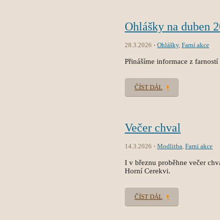
Ohlášky na duben 
28.3.2026
Ohlášky
,
Farní akce
Přinášíme informace z farností
ČÍST DÁL
Večer chval
14.3.2026
Modlitba
,
Farní akce
I v březnu proběhne večer chv
Horní Cerekvi.
ČÍST DÁL