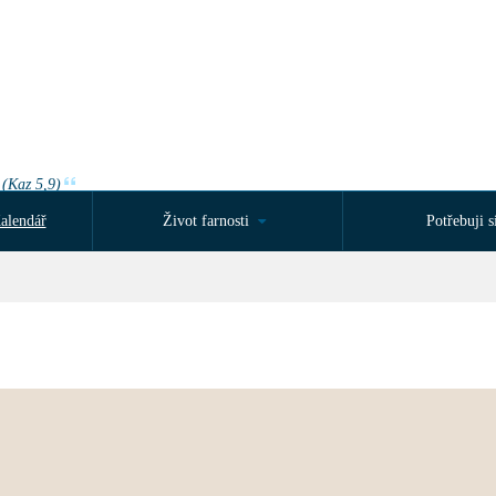
 (Kaz 5,9)
alendář
Život farnosti
Potřebuji si