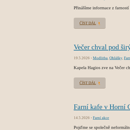
Přinášíme informace z farností
ČÍST DÁL
Večer chval pod ši
19.5.2026
Modlitba
,
Ohlášky
,
Far
Kapela Hagios zve na Večer c
ČÍST DÁL
Farní kafe v Horní 
14.5.2026
Farní akce
Pojďme se společně neformálně 