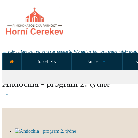
Kdo miluje peníze, peněz se nenasytí, kdo miluje hojnost, nemá nikdy dost.
Bohoslužby
Farnosti
K
NEJBLIŽŠÍ UDÁLOST ZA:
Antiochia - program 2. týdne
Úvod