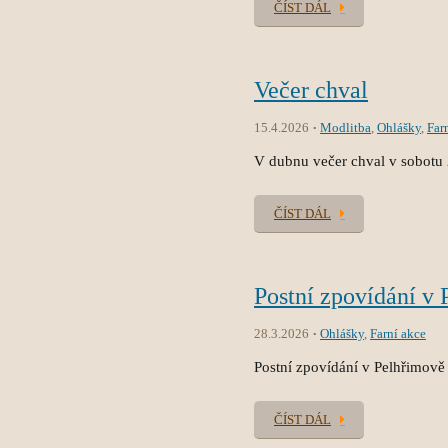
ČÍST DÁL
Večer chval
15.4.2026
Modlitba
,
Ohlášky
,
Far
V dubnu večer chval v sobotu 
ČÍST DÁL
Postní zpovídání v
28.3.2026
Ohlášky
,
Farní akce
Postní zpovídání v Pelhřimově 
ČÍST DÁL