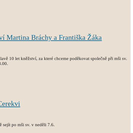
tví Martina Bráchy a Františka Žáka
avě 10 let kněžství, za které chceme poděkovat společně při mši sv.
8.00.
Cerekvi
sejít po mši sv. v neděli 7.6.