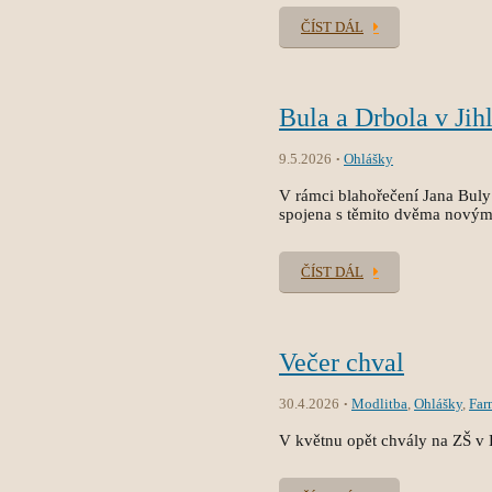
ČÍST DÁL
Bula a Drbola v Jih
9.5.2026
Ohlášky
V rámci blahořečení Jana Buly 
spojena s těmito dvěma novým
ČÍST DÁL
Večer chval
30.4.2026
Modlitba
,
Ohlášky
,
Far
V květnu opět chvály na ZŠ v 