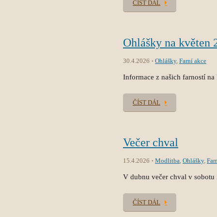
ČÍST DÁL
Ohlášky na květen 
30.4.2026
Ohlášky
,
Farní akce
Informace z našich farností na
ČÍST DÁL
Večer chval
15.4.2026
Modlitba
,
Ohlášky
,
Far
V dubnu večer chval v sobotu 
ČÍST DÁL