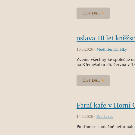
ČÍST DÁL
oslava 10 let kněžs
16.5.2026
Modlitba
,
Ohlášky
Zveme všechny ke společné osl
na Křemešníku 25. června v 1
ČÍST DÁL
Farní kafe v Horní 
14.5.2026
Farní akce
Pojďme se společně neformálně 