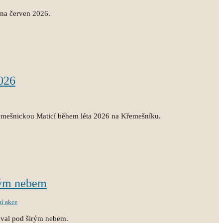
 na červen 2026.
026
emešnickou Maticí během léta 2026 na Křemešníku.
rým nebem
ní akce
hval pod širým nebem.