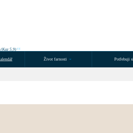
 (Kaz 5,9)
alendář
Život farnosti
Potřebuji si