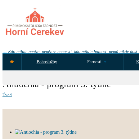
Kdo miluje peníze, peněz se nenasytí, kdo miluje hojnost, nemá nikdy dost.
Bohoslužby
Farnosti
K
NEJBLIŽŠÍ UDÁLOST ZA:
Antiochia - program 3. týdne
Úvod