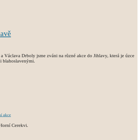
lavě
a Václava Drboly jsme zváni na různé akce do Jihlavy, která je úzce
i blahoslavenými.
ní akce
Horní Cerekvi.