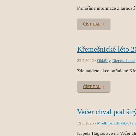
Přinášíme informace z farností
ČÍST DÁL
Křemešnické léto 2
25.5.2026
Ohlášky
,
Diecézní akce
Zde najdete akce pořádané Kř
ČÍST DÁL
Večer chval pod ši
19.5.2026
Modlitba
,
Ohlášky
,
Far
Kapela Hagios zve na Večer c